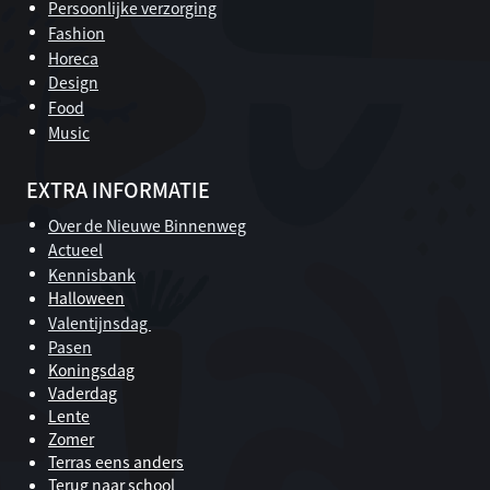
Persoonlijke verzorging
Fashion
Horeca
Design
Food
Music
EXTRA INFORMATIE
Over de Nieuwe Binnenweg
Actueel
Kennisbank
Halloween
Valentijnsdag
Pasen
Koningsdag
Vaderdag
Lente
Zomer
Terras eens anders
Terug naar school