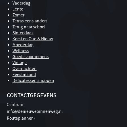
Vaderdag
Lente
Zomer
Terras eens anders
Terug naar school
Sinterklaas
Kerst en Oud & Nieuw
Moederdag
Wellness
Goede voornemens
Vintage
Overnachten
Feestmaand
Delicatessen shoppen
CONTACTGEGEVENS
Centrum
info@denieuwebinnenweg.nl
Routeplanner »