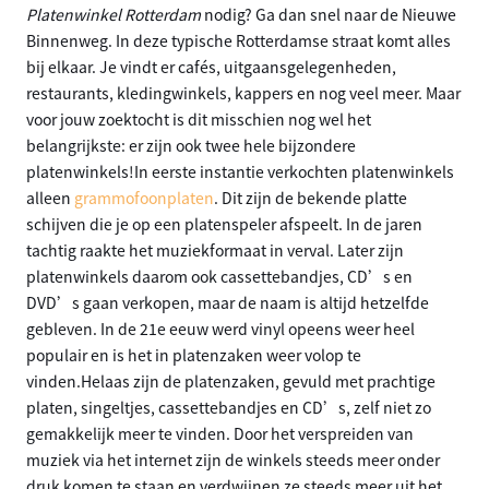
Platenwinkel Rotterdam
nodig? Ga dan snel naar de Nieuwe
Binnenweg. In deze typische Rotterdamse straat komt alles
bij elkaar. Je vindt er cafés, uitgaansgelegenheden,
restaurants, kledingwinkels, kappers en nog veel meer. Maar
voor jouw zoektocht is dit misschien nog wel het
belangrijkste: er zijn ook twee hele bijzondere
platenwinkels!In eerste instantie verkochten platenwinkels
alleen
grammofoonplaten
. Dit zijn de bekende platte
schijven die je op een platenspeler afspeelt. In de jaren
tachtig raakte het muziekformaat in verval. Later zijn
platenwinkels daarom ook cassettebandjes, CD’s en
DVD’s gaan verkopen, maar de naam is altijd hetzelfde
gebleven. In de 21e eeuw werd vinyl opeens weer heel
populair en is het in platenzaken weer volop te
vinden.Helaas zijn de platenzaken, gevuld met prachtige
platen, singeltjes, cassettebandjes en CD’s, zelf niet zo
gemakkelijk meer te vinden. Door het verspreiden van
muziek via het internet zijn de winkels steeds meer onder
druk komen te staan en verdwijnen ze steeds meer uit het