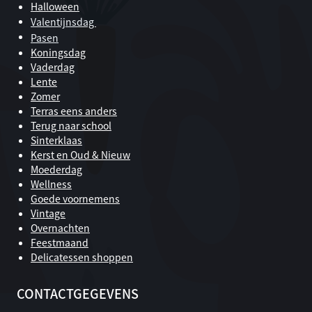
Halloween
Valentijnsdag
Pasen
Koningsdag
Vaderdag
Lente
Zomer
Terras eens anders
Terug naar school
Sinterklaas
Kerst en Oud & Nieuw
Moederdag
Wellness
Goede voornemens
Vintage
Overnachten
Feestmaand
Delicatessen shoppen
CONTACTGEGEVENS