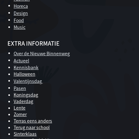
Horeca
Design
Food
Music
EXTRA INFORMATIE
Over de Nieuwe Binnenweg
Actueel
Kennisbank
Halloween
Valentijnsdag
Pasen
Koningsdag
Vaderdag
Lente
Zomer
Terras eens anders
Terug naar school
Sinterklaas