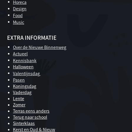
Horeca
Design
Food
Music
EXTRA INFORMATIE
Over de Nieuwe Binnenweg
Actueel
Kennisbank
Halloween
Valentijnsdag
Pasen
Koningsdag
Vaderdag
Lente
Zomer
Terras eens anders
Terug naar school
Sinterklaas
Kerst en Oud & Nieuw