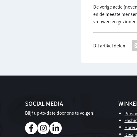
De vorige actie (nov
en de meeste mensen 
vrouwen en gezinnen…
Dit artikel delen:
SOCIAL MEDIA
WINKE
Blijf up-to-date door ons te volgen!
Persoo
Fashi
Horec
Desig