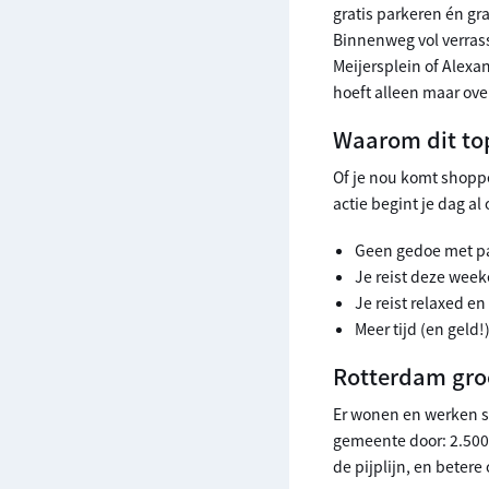
gratis parkeren én gr
Binnenweg vol verrass
Meijersplein of Alexan
hoeft alleen maar ove
Waarom dit top
Of je nou komt shoppe
actie begint je dag a
Geen gedoe met pa
Je reist deze week
Je reist relaxed e
Meer tijd (en gel
Rotterdam groe
Er wonen en werken s
gemeente door: 2.500 
de pijplijn, en beter