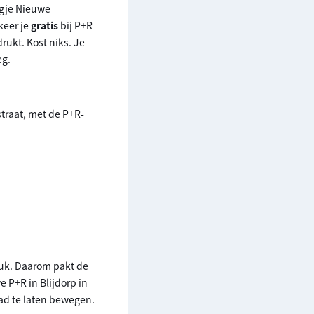
dagje Nieuwe
keer je
gratis
bij P+R
rukt. Kost niks. Je
eg.
straat, met de P+R-
ruk. Daarom pakt de
 P+R in Blijdorp in
tad te laten bewegen.