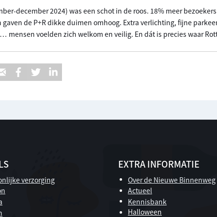
ember-december 2024) was een schot in de roos. 18% meer bezoekers 
gaven de P+R dikke duimen omhoog. Extra verlichting, fijne parkee
 mensen voelden zich welkom en veilig. En dát is precies waar Rott
LS
EXTRA INFORMATIE
nlijke verzorging
Over de Nieuwe Binnenweg
on
Actueel
a
Kennisbank
Halloween
n