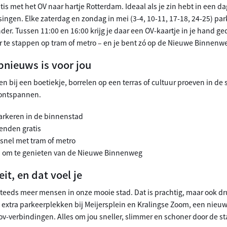
atis met het OV naar hartje Rotterdam. Ideaal als je zin hebt in een 
ingen. Elke zaterdag en zondag in mei (3-4, 10-11, 17-18, 24-25) par
der. Tussen 11:00 en 16:00 krijg je daar een OV-kaartje in je hand ged
r te stappen op tram of metro – en je bent zó op de Nieuwe Binnenw
nieuws is voor jou
n bij een boetiekje, borrelen op een terras of cultuur proeven in de 
l ontspannen.
rkeren in de binnenstad
enden gratis
n snel met tram of metro
d!) om te genieten van de Nieuwe Binnenweg
it, en dat voel je
teeds meer mensen in onze mooie stad. Dat is prachtig, maar ook d
extra parkeerplekken bij Meijersplein en Kralingse Zoom, een nieuwe
e ov-verbindingen. Alles om jou sneller, slimmer en schoner door de s