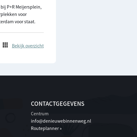
bij P+R Meijersplein,
rplekken voor
erdam voor staat.
Bekijk overzicht
CONTACTGEGEVENS
Centrum
info@denieuwebinnenweg.nl
Routeplanner »