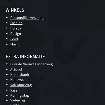
WINKELS
Persoonlijke verzorging
Fashion
Horeca
Design
Food
Music
EXTRA INFORMATIE
Over de Nieuwe Binnenweg
Actueel
Kennisbank
Halloween
Valentijnsdag
Pasen
Koningsdag
Vaderdag
Lente