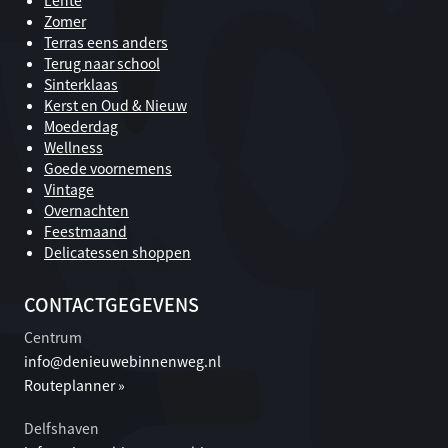
Zomer
Terras eens anders
Terug naar school
Sinterklaas
Kerst en Oud & Nieuw
Moederdag
Wellness
Goede voornemens
Vintage
Overnachten
Feestmaand
Delicatessen shoppen
CONTACTGEGEVENS
Centrum
info@denieuwebinnenweg.nl
Routeplanner »
Delfshaven