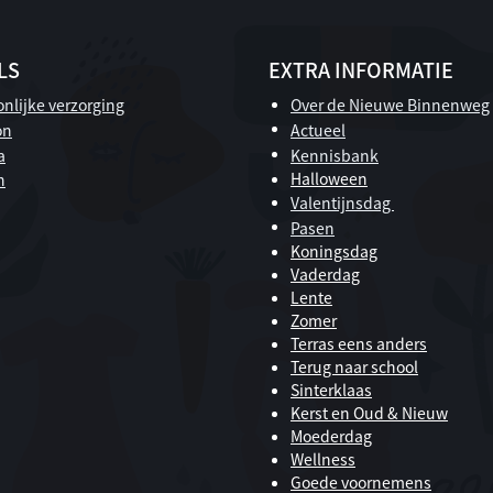
LS
EXTRA INFORMATIE
nlijke verzorging
Over de Nieuwe Binnenweg
on
Actueel
a
Kennisbank
Halloween
n
Valentijnsdag
Pasen
Koningsdag
Vaderdag
Lente
Zomer
Terras eens anders
Terug naar school
Sinterklaas
Kerst en Oud & Nieuw
Moederdag
Wellness
Goede voornemens