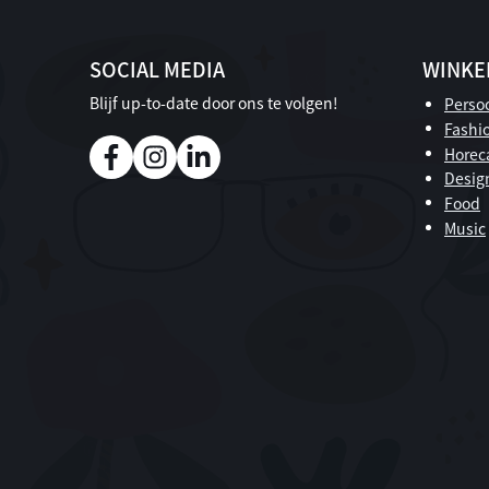
SOCIAL MEDIA
WINKE
Blijf up-to-date door ons te volgen!
Persoo
Fashi
Horec
Desig
Food
Music