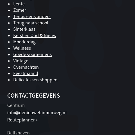
Lente
Zomer
Terras eens anders
Terug naar school
Sinterklaas
Kerst en Oud & Nieuw
Moederdag
Wellness
Goede voornemens
Vintage
Overnachten
Feestmaand
Delicatessen shoppen
CONTACTGEGEVENS
Centrum
info@denieuwebinnenweg.nl
Routeplanner »
Delfshaven